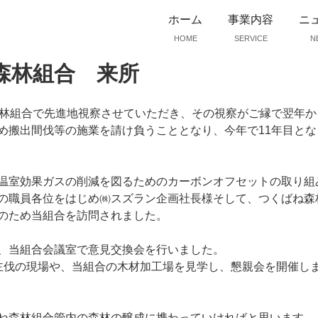
ホーム
事業内容
ニ
HOME
SERVICE
N
森林組合 来所
森林組合で先進地視察させていただき、その視察がご縁で翌年か
め搬出間伐等の施業を請け負うこととなり、今年で11年目とな
温室効果ガスの削減を図るためのカーボンオフセットの取り組
の職員各位をはじめ㈱スズラン企画社長様そして、つくばね森
のため当組合を訪問されました。
、当組合会議室で意見交換会を行いました。
主伐の現場や、当組合の木材加工場を見学し、懇親会を開催し
ね森林組合管内の森林の醸成に携わっていければと思います。