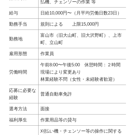
払機、チェンソーの作業 等
給与
日給10,000円〜（月平均労働日数23日）
勤務手当
規則による 上限15,000円
富山市（旧大山町、旧大沢野町）、上市
勤務地
町、立山町
雇用形態
作業員
午前8:00〜午後5:00 休憩時間：２時間
労働時間
現場により変更あり
林業経験不問（女性・未経験者歓迎）
応募に必要な
普通自動車免許
経験
選考方法
面接
福利厚生
作業用品等の貸与
刈払い機・チェンソー等の操作に関する